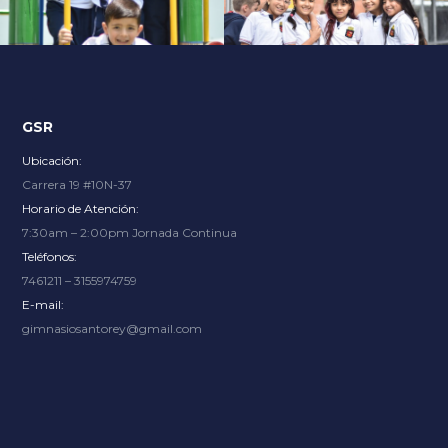
Explore an unparalleled gaming experience with endless
options, from thrilling slots to immersive live dealer
tables, at
Slot City
where renowned providers bring the
excitement.
GSR
Ubicación:
Carrera 19 #10N-37
Horario de Atención:
7:30am – 2:00pm Jornada Continua
Teléfonos:
7461211 – 3155974759
E-mail:
gimnasiosantorey@gmail.com