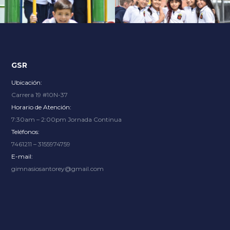
Explore an unparalleled gaming experience with endless
options, from thrilling slots to immersive live dealer
tables, at
Slot City
where renowned providers bring the
excitement.
GSR
Ubicación:
Carrera 19 #10N-37
Horario de Atención:
7:30am – 2:00pm Jornada Continua
Teléfonos:
7461211 – 3155974759
E-mail:
gimnasiosantorey@gmail.com