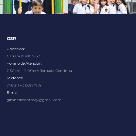
Explore an unparalleled gaming experience with endless
options, from thrilling slots to immersive live dealer
tables, at
Slot City
where renowned providers bring the
excitement.
GSR
Ubicación:
Carrera 19 #10N-37
Horario de Atención:
7:30am – 2:00pm Jornada Continua
Teléfonos:
7461211 – 3155974759
E-mail:
gimnasiosantorey@gmail.com