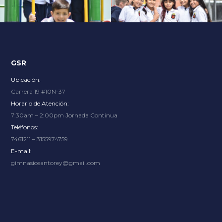
Explore an unparalleled gaming experience with endless
options, from thrilling slots to immersive live dealer
tables, at
Slot City
where renowned providers bring the
excitement.
GSR
Ubicación:
Carrera 19 #10N-37
Horario de Atención:
7:30am – 2:00pm Jornada Continua
Teléfonos:
7461211 – 3155974759
E-mail:
gimnasiosantorey@gmail.com