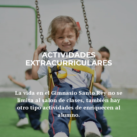
ACTIVIDADES
EXTRACURRICULARES
La vida en el Gimnasio Santo Rey no se
limita al salon de clases, también hay
otro tipo actividades de enriquecen al
alumno.