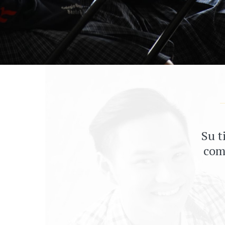
Su t
comp