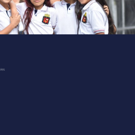
where renowned providers bring the excitement.
les