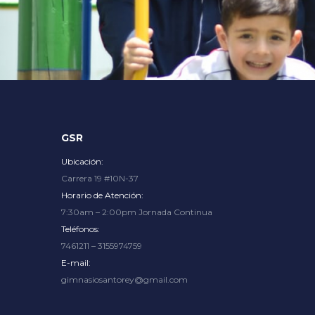
Explore an unparalleled gaming experience with endless op
GSR
Ubicación:
Carrera 19 #10N-37
Horario de Atención:
7:30am – 2:00pm Jornada Continua
Teléfonos:
7461211 – 3155974759
E-mail:
gimnasiosantorey@gmail.com