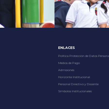
tions, from thrilling slots to immersive live dealer tables, at
Slot City
ENLACES
Política Protección de Datos Persona
Medios de Pago
Admisiones
Horizonte Institucional
Personal Directivo y Docente
Símbolos Institucionales