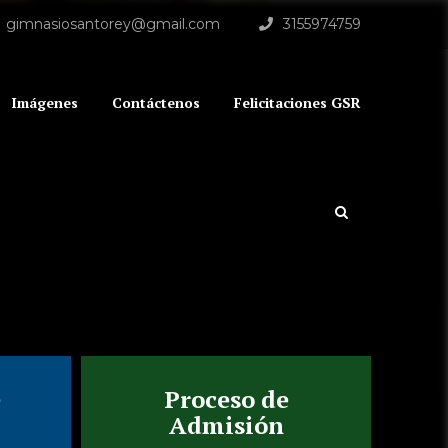
gimnasiosantorey@gmail.com
3155974759
Imágenes
Contáctenos
Felicitaciones GSR
e
Proceso de
Admisión