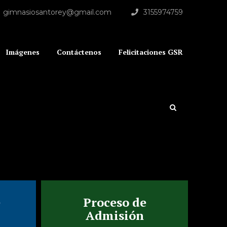
gimnasiosantorey@gmail.com
3155974759
Imágenes
Contáctenos
Felicitaciones GSR
e
Proceso de
Admisión