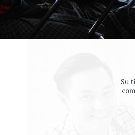
Su t
comp