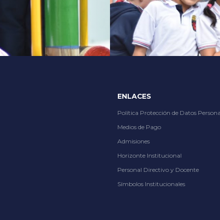
tions, from thrilling slots to immersive live dealer tables, at
Slot City
ENLACES
Política Protección de Datos Persona
Medios de Pago
Admisiones
Horizonte Institucional
Personal Directivo y Docente
Símbolos Institucionales