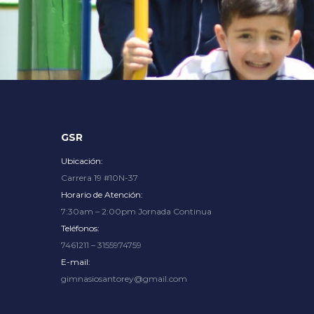
Explore an unparalleled gaming experience with endless op
GSR
Ubicación:
Carrera 19 #10N-37
Horario de Atención:
7:30am – 2:00pm Jornada Continua
Teléfonos:
7461211 – 3155974759
E-mail:
gimnasiosantorey@gmail.com