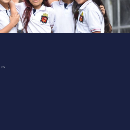
where renowned providers bring the excitement.
les