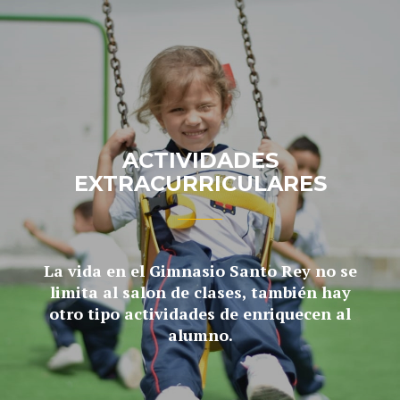
ACTIVIDADES
EXTRACURRICULARES
La vida en el Gimnasio Santo Rey no se
limita al salon de clases, también hay
otro tipo actividades de enriquecen al
alumno.