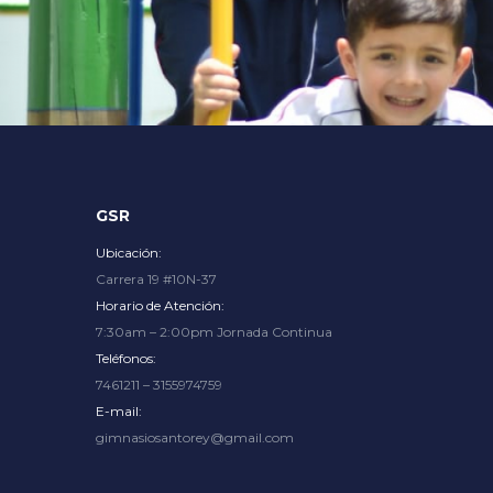
Explore an unparalleled gaming experience with endless op
GSR
Ubicación:
Carrera 19 #10N-37
Horario de Atención:
7:30am – 2:00pm Jornada Continua
Teléfonos:
7461211 – 3155974759
E-mail:
gimnasiosantorey@gmail.com