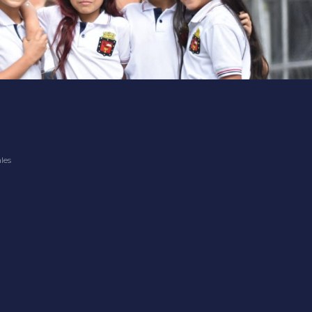
where renowned providers bring the excitement.
les