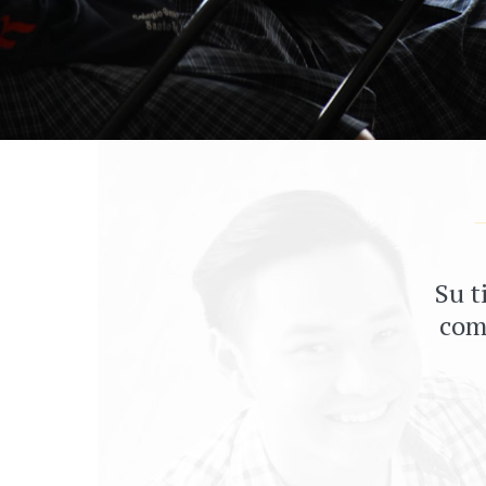
Su t
comp