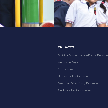
tions, from thrilling slots to immersive live dealer tables, at
Slot City
ENLACES
Política Protección de Datos Persona
Medios de Pago
Admisiones
Horizonte Institucional
Personal Directivo y Docente
Símbolos Institucionales