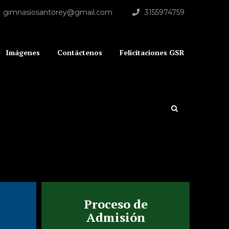
gimnasiosantorey@gmail.com
3155974759
Imágenes
Contáctenos
Felicitaciones GSR
e
Proceso de
Admisión