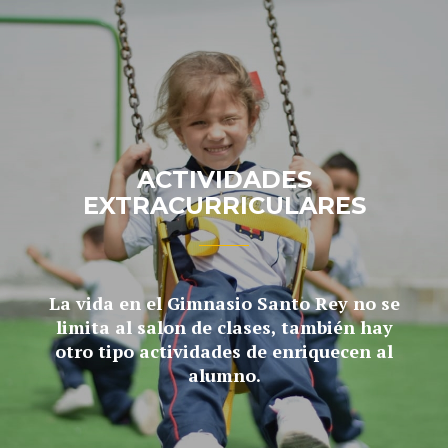
ACTIVIDADES
EXTRACURRICULARES
La vida en el Gimnasio Santo Rey no se
limita al salon de clases, también hay
otro tipo actividades de enriquecen al
alumno.