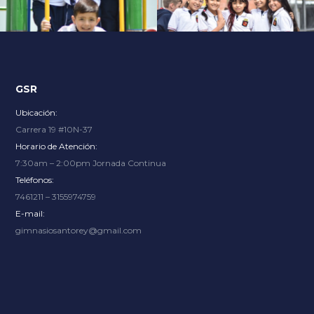
Explore an unparalleled gaming experience with endless
options, from thrilling slots to immersive live dealer
tables, at
Slot City
where renowned providers bring the
excitement.
GSR
Ubicación:
Carrera 19 #10N-37
Horario de Atención:
7:30am – 2:00pm Jornada Continua
Teléfonos:
7461211 – 3155974759
E-mail:
gimnasiosantorey@gmail.com