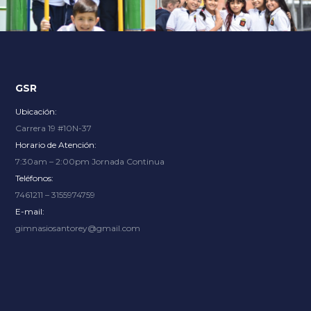
Explore an unparalleled gaming experience with endless
options, from thrilling slots to immersive live dealer
tables, at
Slot City
where renowned providers bring the
excitement.
GSR
Ubicación:
Carrera 19 #10N-37
Horario de Atención:
7:30am – 2:00pm Jornada Continua
Teléfonos:
7461211 – 3155974759
E-mail:
gimnasiosantorey@gmail.com