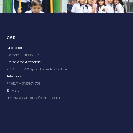
Explore an unparalleled gaming experience with endless
options, from thrilling slots to immersive live dealer
tables, at
Slot City
where renowned providers bring the
excitement.
GSR
Ubicación:
Carrera 19 #10N-37
Horario de Atención:
7:30am – 2:00pm Jornada Continua
Teléfonos:
7461211 – 3155974759
E-mail:
gimnasiosantorey@gmail.com