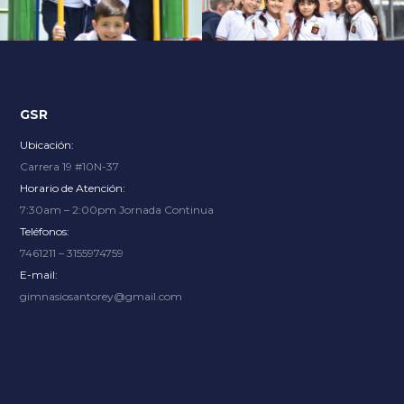
Explore an unparalleled gaming experience with endless
options, from thrilling slots to immersive live dealer
tables, at
Slot City
where renowned providers bring the
excitement.
GSR
Ubicación:
Carrera 19 #10N-37
Horario de Atención:
7:30am – 2:00pm Jornada Continua
Teléfonos:
7461211 – 3155974759
E-mail:
gimnasiosantorey@gmail.com