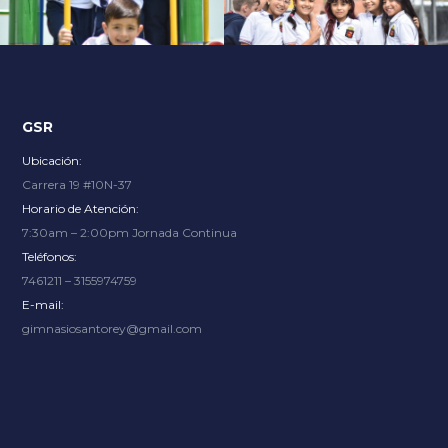
Explore an unparalleled gaming experience with endless
options, from thrilling slots to immersive live dealer
tables, at
Slot City
where renowned providers bring the
excitement.
GSR
Ubicación:
Carrera 19 #10N-37
Horario de Atención:
7:30am – 2:00pm Jornada Continua
Teléfonos:
7461211 – 3155974759
E-mail:
gimnasiosantorey@gmail.com